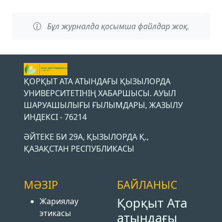
Бұл журналда қосымша файлдар жоқ.
ҚОРҚЫТ АТА АТЫНДАҒЫ ҚЫЗЫЛОРДА
УНИВЕРСИТЕТІНІҢ ХАБАРШЫСЫ. АУЫЛ
ШАРУАШЫЛЫҒЫ ҒЫЛЫМДАРЫ, ЖАЗЫЛУ
ИНДЕКСІ - 76214
ӘЙТЕКЕ БИ 29А, ҚЫЗЫЛОРДА Қ.,
ҚАЗАҚСТАН РЕСПУБЛИКАСЫ
МӘЗІР
БАЙЛАНЫС
Қорқыт Ата
Жариялау
этикасы
атындағы