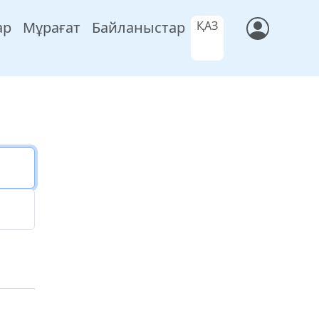
ар
Мұрағат
Байланыстар
ҚАЗ