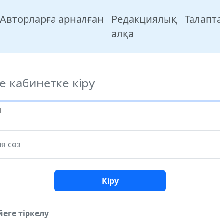
Авторларға арналған
Редакциялық
Талапт
алқа
е кабинетке кіру
l
я сөз
Кіру
еге тіркелу