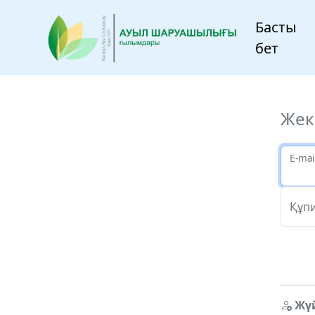
Басты
бет
Жек
E-mai
Құпи
Жүй