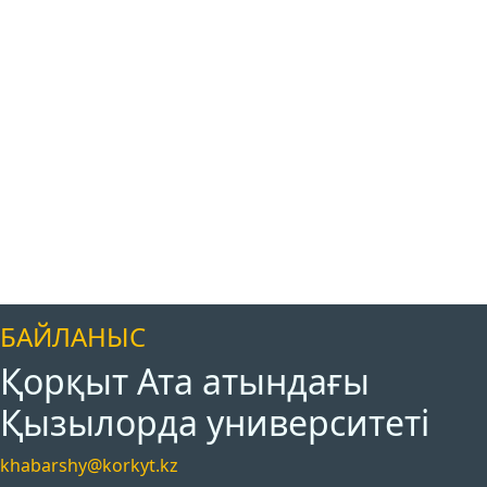
БАЙЛАНЫС
Қорқыт Ата атындағы
Қызылорда университеті
khabarshy@korkyt.kz