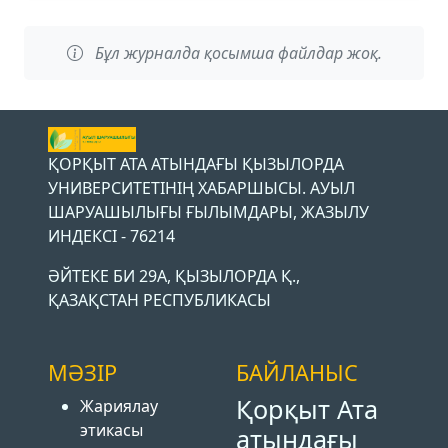
Бұл журналда қосымша файлдар жоқ.
ҚОРҚЫТ АТА АТЫНДАҒЫ ҚЫЗЫЛОРДА
УНИВЕРСИТЕТІНІҢ ХАБАРШЫСЫ. АУЫЛ
ШАРУАШЫЛЫҒЫ ҒЫЛЫМДАРЫ, ЖАЗЫЛУ
ИНДЕКСІ - 76214
ӘЙТЕКЕ БИ 29А, ҚЫЗЫЛОРДА Қ.,
ҚАЗАҚСТАН РЕСПУБЛИКАСЫ
МӘЗІР
БАЙЛАНЫС
Қорқыт Ата
Жариялау
этикасы
атындағы