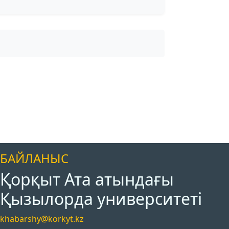
БАЙЛАНЫС
Қорқыт Ата атындағы
Қызылорда университеті
khabarshy@korkyt.kz