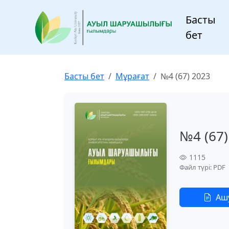
Басты
бет
Басты бет
Мұрағат
№4 (67) 2023
№4 (67)
1115
Файл түрі: PDF
Аш