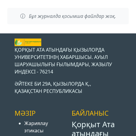
Бұл журналда қосымша файлдар жоқ.
ҚОРҚЫТ АТА АТЫНДАҒЫ ҚЫЗЫЛОРДА
УНИВЕРСИТЕТІНІҢ ХАБАРШЫСЫ. АУЫЛ
ШАРУАШЫЛЫҒЫ ҒЫЛЫМДАРЫ, ЖАЗЫЛУ
ИНДЕКСІ - 76214
ӘЙТЕКЕ БИ 29А, ҚЫЗЫЛОРДА Қ.,
ҚАЗАҚСТАН РЕСПУБЛИКАСЫ
МӘЗІР
БАЙЛАНЫС
Қорқыт Ата
Жариялау
этикасы
атындағы