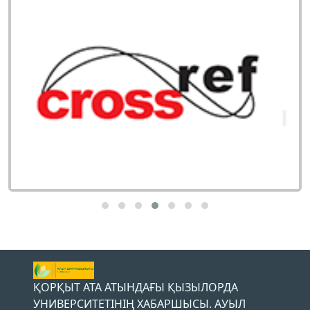
ҚОРҚЫТ АТА АТЫНДАҒЫ ҚЫЗЫЛОРДА
УНИВЕРСИТЕТІНІҢ ХАБАРШЫСЫ. АУЫЛ