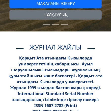
МАҚАЛАНЫ ЖІБЕРУ
НҰСҚАУЛЫҚ
ЖУРНАЛ ЖАЙЛЫ
Қорқыт Ата атындағы Қызылорда
университетінің хабаршысы. Ауыл
шаруашылығы ғылымдары журналының
құрылтайшысы және баспагері - Қорқыт ата
атындағы Қызылорда университеті.
Журнал 1999 жылдан бастап жарық көреді.
International Standard Serial Number
халықаралық тізілімінде тіркелу нөмері:
ISSN 1607-2782 (Print)