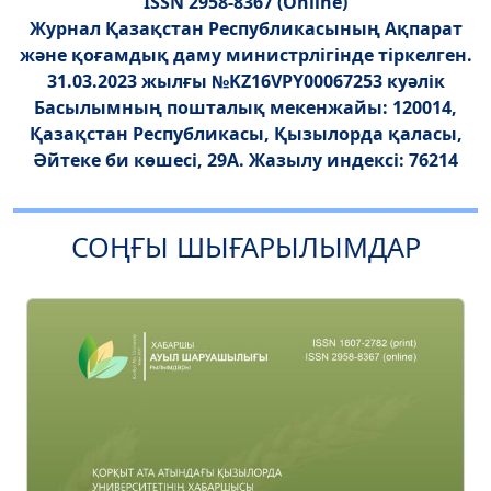
ISSN 2958-8367 (Online)
Журнал Қазақстан Республикасының Ақпарат
және қоғамдық даму министрлігінде тіркелген.
31.03.2023 жылғы №KZ16VPY00067253 куәлік
Басылымның пошталық мекенжайы: 120014,
Қазақстан Республикасы, Қызылорда қаласы,
Әйтеке би көшесі, 29А. Жазылу индексі: 76214
СОҢҒЫ ШЫҒАРЫЛЫМДАР