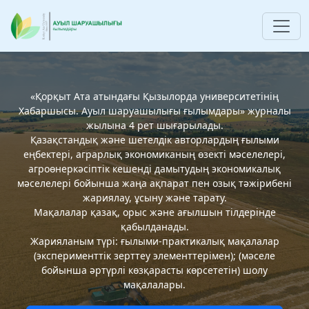
«Қорқыт Ата атындағы Қызылорда университетінің
Хабаршысы. Ауыл шаруашылығы ғылымдары» журналы
жылына 4 рет шығарылады.
Қазақстандық және шетелдік авторлардың ғылыми
еңбектері, аграрлық экономиканың өзекті мәселелері,
агроөнеркәсіптік кешенді дамытудың экономикалық
мәселелері бойынша жаңа ақпарат пен озық тәжірибені
жариялау, ұсыну және тарату.
Мақалалар қазақ, орыс және ағылшын тілдерінде
қабылданады.
Жарияланым түрі: ғылыми-практикалық мақалалар
(эксперименттік зерттеу элементтерімен); (мәселе
бойынша әртүрлі көзқарасты көрсететін) шолу
мақалалары.