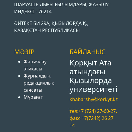
ШАРУАШЫЛЫҒЫ ҒЫЛЫМДАРЫ, ЖАЗЫЛУ
ИНДЕКСІ - 76214
ӘЙТЕКЕ БИ 29А, ҚЫЗЫЛОРДА Қ.,
ҚАЗАҚСТАН РЕСПУБЛИКАСЫ
МӘЗІР
БАЙЛАНЫС
Қорқыт Ата
Жариялау
этикасы
атындағы
Журналдың
Қызылорда
редакциялық
университеті
саясаты
Мұрағат
khabarshy@korkyt.kz
тел:+7 (724) 27-60-27,
факс:+7(7242) 26 27
14