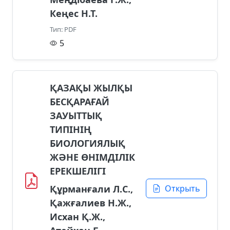
Кеңес Н.Т.
Тип: PDF
5
ҚАЗАҚЫ ЖЫЛҚЫ
БЕСҚАРАҒАЙ
ЗАУЫТТЫҚ
ТИПІНІҢ
БИОЛОГИЯЛЫҚ
ЖӘНЕ ӨНІМДІЛІК
ЕРЕКШЕЛІГІ
Құрманғали Л.C.,
Открыть
Қажғалиев Н.Ж.,
Исхан Қ.Ж.,