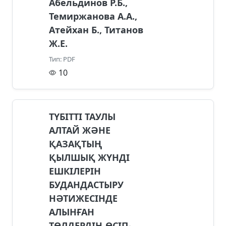
Абельдинов Р.Б.,
Темиржанова А.А.,
Атейхан Б., Титанов
Ж.Е.
Тип: PDF
10
ТҮБІТТІ ТАУЛЫ
АЛТАЙ ЖӘНЕ
ҚАЗАҚТЫҢ
ҚЫЛШЫҚ ЖҮНДІ
ЕШКІЛЕРІН
БУДАНДАСТЫРУ
НӘТИЖЕСІНДЕ
АЛЫНҒАН
ТӨЛДЕРДІҢ ӨСІП-