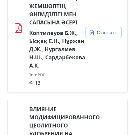
ЖЕМШӨПТІҢ
ӨНІМДІЛІГІ МЕН
САПАСЫНА ӘСЕРІ
Коптилеуов Б.Ж.,
Открыть
Ысқақ Е.Н., Нұржан
Д.Ж., Нургалиев
Н.Ш., Сардарбекова
А.К.
Тип: PDF
13
ВЛИЯНИЕ
МОДИФИЦИРОВАННОГО
ЦЕОЛИТНОГО
УДОБРЕНИЯ НА