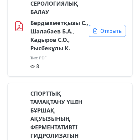
СЕРОЛОГИЯЛЫҚ
БАЛАУ
Бердіахметқызы С.,
Шалабаев Б.А.,
Открыть
Кадыров С.О.,
Рысбекұлы К.
Тип: PDF
8
СПОРТТЫҚ
ТАМАҚТАНУ ҮШІН
БҰРШАҚ
АҚУЫЗЫНЫҢ
ФЕРМЕНТАТИВТІ
ГИДРОЛИЗАТЫН