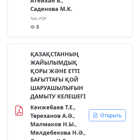
Атейхан Б.,
Саденова М.K.
Тип: PDF
8
ҚАЗАҚСТАННЫҢ
ЖАЙЫЛЫМДЫҚ
ҚОРЫ ЖӘНЕ ЕТТІ
БАҒЫТТАҒЫ ҚОЙ
ШАРУАШЫЛЫҒЫН
ДАМЫТУ КЕЛЕШЕГІ
Кенжебаев Т.Е.,
Төреханов А.Ә.,
Открыть
Малмаков Н.Ы.,
Мелдебекова Н.Ә.,