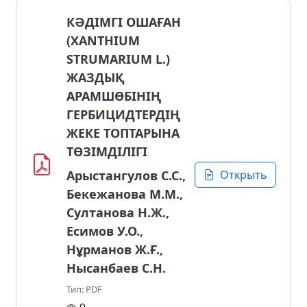
КӘДІМГІ ОШАҒАН
(XANTHIUM
STRUMARIUM L.)
ЖАЗДЫҚ
АРАМШӨБІНІҢ
ГЕРБИЦИДТЕРДІҢ
ЖЕКЕ ТОПТАРЫНА
ТӨЗІМДІЛІГІ
Арыстангулов С.С.,
Открыть
Бекежанова М.М.,
Султанова Н.Ж.,
Есимов У.О.,
Нұрманов Ж.Ғ.,
Нысанбаев С.Н.
Тип: PDF