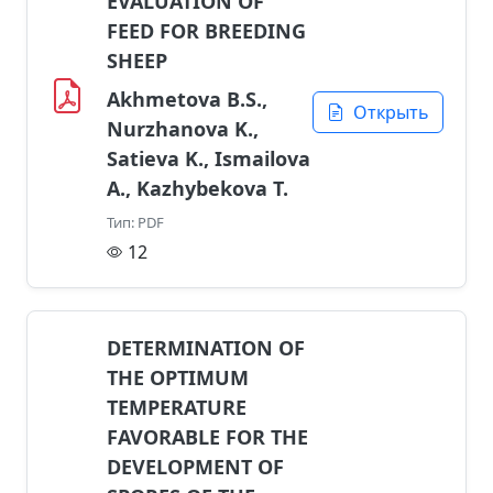
EVALUATION OF
FEED FOR BREEDING
SHEEP
Akhmetova B.S.,
Открыть
Nurzhanova K.,
Satieva K., Ismailova
A., Kazhybekova T.
Тип: PDF
12
DETERMINATION OF
THE OPTIMUM
TEMPERATURE
FAVORABLE FOR THE
DEVELOPMENT OF