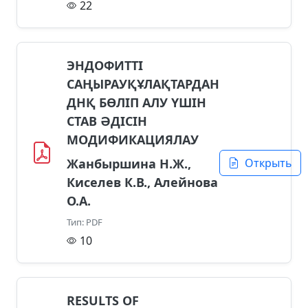
22
ЭНДОФИТТІ
САҢЫРАУҚҰЛАҚТАРДАН
ДНҚ БӨЛІП АЛУ ҮШІН
CTAB ӘДІСІН
МОДИФИКАЦИЯЛАУ
Жанбыршина Н.Ж.,
Открыть
Киселев К.В., Алейнова
О.А.
Тип: PDF
10
RESULTS OF