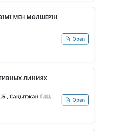
ЗІМІ МЕН МӨЛШЕРІН
Open
КТИВНЫХ ЛИНИЯХ
Ж.Б., Сақытжан Г.Ш.
Open