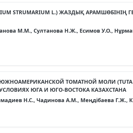
IUM STRUMARIUM L.) ЖАЗДЫҚ АРАМШӨБІНІҢ Г
анова М.М., Султанова Н.Ж., Есимов У.О., Нұрм
 ЮЖНОАМЕРИКАНСКОЙ ТОМАТНОЙ МОЛИ (TUTA 
 УСЛОВИЯХ ЮГА И ЮГО-ВОСТОКА КАЗАХСТАНА
адиев Н.С., Чадинова А.М., Меңдібаева Г.Ж., К