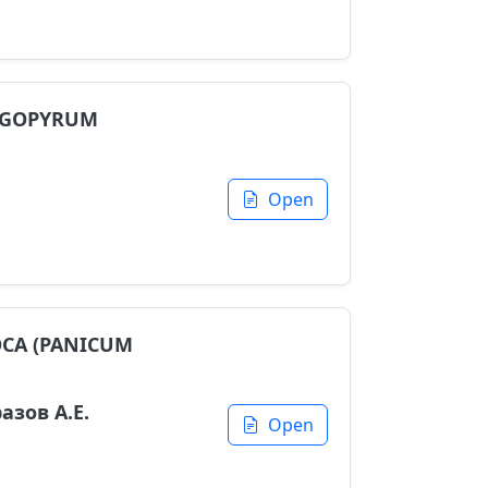
AGOPYRUM
Open
СА (PANICUM
азов А.Е.
Open