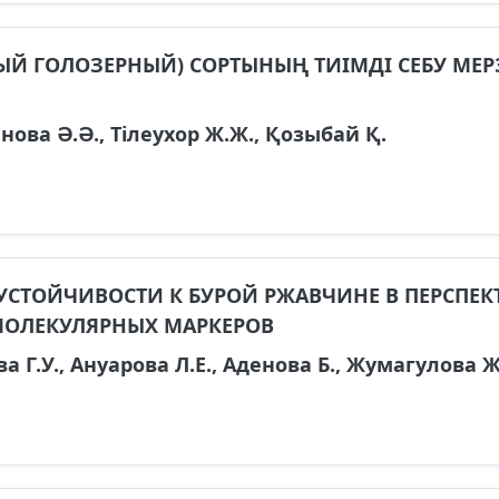
Й ГОЛОЗЕРНЫЙ) СОРТЫНЫҢ ТИІМДІ СЕБУ МЕР
нова Ә.Ә., Тілеухор Ж.Ж., Қозыбай Қ.
УСТОЙЧИВОСТИ К БУРОЙ РЖАВЧИНЕ В ПЕРСПЕ
ОЛЕКУЛЯРНЫХ МАРКЕРОВ
а Г.У., Ануарова Л.Е., Аденова Б., Жумагулова 