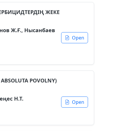
ЕРБИЦИДТЕРДІҢ ЖЕКЕ
анов Ж.Ғ., Нысанбаев
Open
ABSOLUTA POVOLNY)
еңес Н.Т.
Open