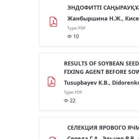
ЭНДОФИТТІ САҢЫРАУҚҰ
Жанбыршина Н.Ж., Кисел
Type: PDF
10
RESULTS OF SOYBEAN SEE
FIXING AGENT BEFORE SO
Tusupbayev K.B., Didorenko
Type: PDF
22
СЕЛЕКЦИЯ ЯРОВОГО ЯЧМ
Середа Г.А., Эльцер В.В., 