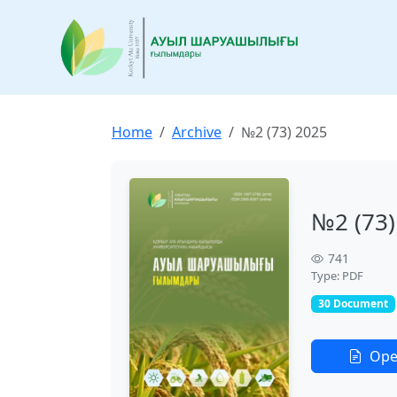
Home
Archive
№2 (73) 2025
№2 (73)
741
Type: PDF
30 Document
Op