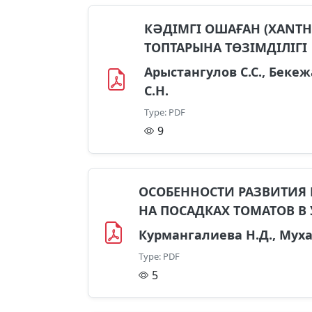
КӘДІМГІ ОШАҒАН (XANTH
ТОПТАРЫНА ТӨЗІМДІЛІГІ
Арыстангулов С.С., Бекеж
С.Н.
Type: PDF
9
ОСОБЕННОСТИ РАЗВИТИЯ
НА ПОСАДКАХ ТОМАТОВ В
Курмангалиева Н.Д., Мухам
Type: PDF
5