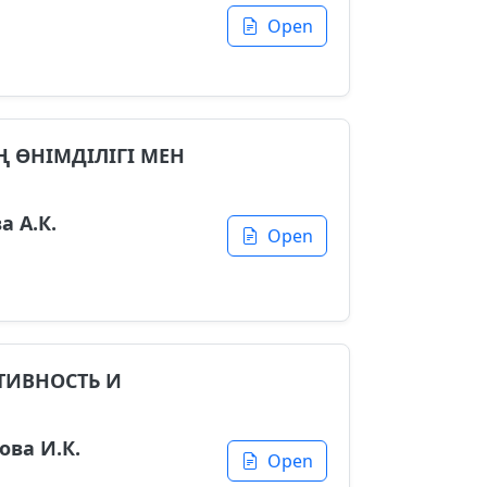
Open
 ӨНІМДІЛІГІ МЕН
а А.К.
Open
ТИВНОСТЬ И
ова И.К.
Open