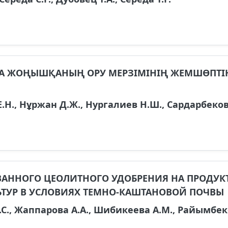
ДА ЖОҢЫШҚАНЫҢ ОРУ МЕРЗІМІНІҢ ЖЕМШӨПТІҢ
.Н., Нұржан Д.Ж., Нургалиев Н.Ш., Сардарбеков
ННОГО ЦЕОЛИТНОГО УДОБРЕНИЯ НА ПРОДУК
ЬТУР В УСЛОВИЯХ ТЕМНО-КАШТАНОВОЙ ПОЧВЫ
.С., Жаппарова А.А., Шибикеева А.М., Райымбек