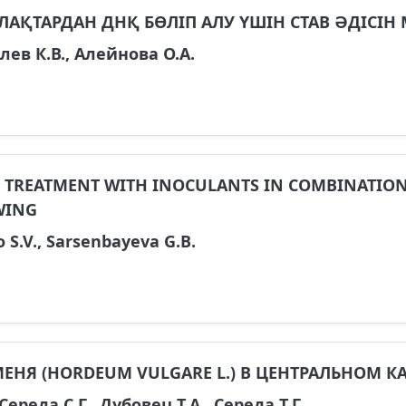
ЛАҚТАРДАН ДНҚ БӨЛІП АЛУ ҮШІН CTAB ӘДІСІ
ев К.В., Алейнова О.А.
D TREATMENT WITH INOCULANTS IN COMBINATION
WING
 S.V., Sarsenbayeva G.B.
ЕНЯ (HORDEUM VULGARE L.) В ЦЕНТРАЛЬНОМ К
Середа С.Г., Дубовец Т.А., Середа Т.Г.