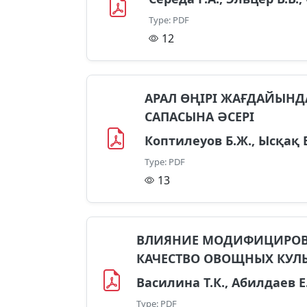
Type: PDF
12
АРАЛ ӨҢІРІ ЖАҒДАЙЫН
САПАСЫНА ӘСЕРІ
Коптилеуов Б.Ж., Ысқақ Е
Type: PDF
13
ВЛИЯНИЕ МОДИФИЦИРОВА
КАЧЕСТВО ОВОЩНЫХ КУЛ
Василина Т.К., Абилдаев Е
Type: PDF