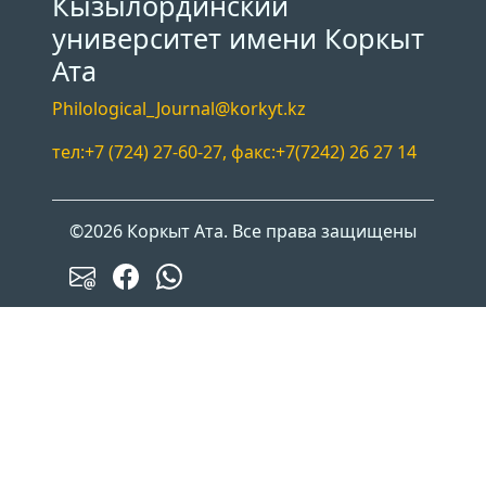
Кызылординский
университет имени Коркыт
Ата
Philological_Journal@korkyt.kz
тел:+7 (724) 27-60-27, факс:+7(7242) 26 27 14
©2026 Коркыт Ата. Все права защищены